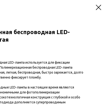
ная беспроводная LED-
тая
дная LED-лампа используется для фиксации
Полимеризационная беспроводная LED-лампа
ная, легкая, беспроводная, быстро заряжается, долго
ственно фиксирует пломбу.
дные LED-лампы в настоящее время являются
кономичными для фотополимеризации
окотехнологичная конструкция с глубокой и особо
ветодиода дополняется суперпроводимым