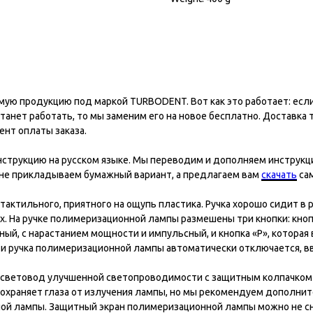
ую продукцию под маркой TURBODENT. Вот как это работает: если 
анет работать, то мы заменим его на новое бесплатно. Доставка то
ент оплаты заказа.
рукцию на русском языке. Мы переводим и дополняем инструкции
 не прикладываем бумажный вариант, а предлагаем вам
скачать
сам
актильного, приятного на ощупь пластика. Ручка хорошо сидит в 
ах. На ручке полимеризационной лампы размешены три кнопки: кноп
ный, с нарастанием мощности и импульсный, и кнопка «Р», котора
ти ручка полимеризационной лампы автоматически отключается, в
световод улучшенной светопроводимости с защитным колпачком и
дохраняет глаза от излучения лампы, но мы рекомендуем дополни
ной лампы. Защитный экран полимеризационной лампы можно не сн