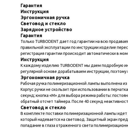
Гарантия
Инструкция
Эргономичная ручка
Световод и стекло
Зарядное устройство
Гарантия
Только TURBODENT дает год гарантии на всю продаваем
правильной эксплуатации по инструкции изделие перест
регистрация гарантии происходит автоматически в мом
Инструкция
К каждому изделию TURBODENT мы даем подробную инст
регулярной основе дорабатываем инструкции, поэтому
Эргономичная ручка
Рабочая ручка полимеризационной лампы выполнена из т
Корпус ручки не скользит при использовании в перчатк
секунд; кнопка «М» для выбора режима работы: постоян
обратный отсчет таймера. После 40 секунд неактивнос
Световод и стекло
В комплекте поставки полимеризационной лампы идет 
который надевается на световод. Защитный экран пре
попадание в глаза отраженного света полимеризацион